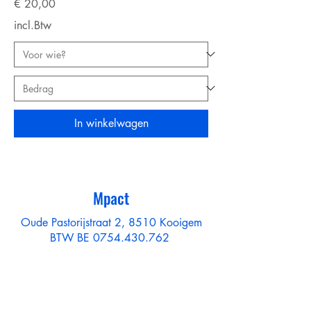
Prijs
€ 20,00
incl.Btw
In winkelwagen
Mpact
Oude Pastorijstraat 2, 8510 Kooigem
BTW BE
0754.430.762
Contacteer mij
mpactpersonaltraining@gmail.com